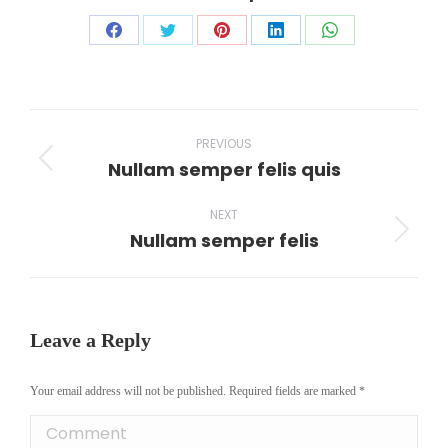
Share
Share
Share
Share
Share
on
on
on
on
on
Facebook
X
Pinterest
LinkedIn
WhatsApp
Project
PREVIOUS
navigation
Nullam semper felis quis
Previous
project:
NEXT
Nullam semper felis
Next
project:
Leave a Reply
Your email address will not be published. Required fields are marked
*
Comment