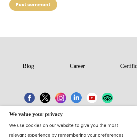
Post comment
Blog
Career
Certifi
We value your privacy
43 Electronic City, Phase 1, Hosur Road,
We use cookies on our website to give you the most
Bengaluru 560100
relevant experience by remembering your preferences
Contact:
+91 80 3003 0303
• Email: